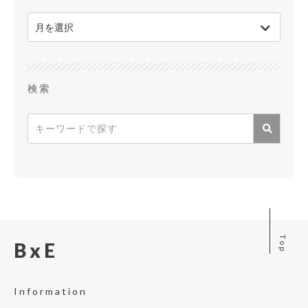
検索
Top
BxE
Information