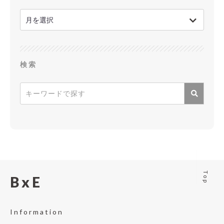
検索
Top
BxE
Information