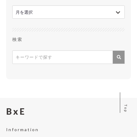
検索
Top
BxE
Information