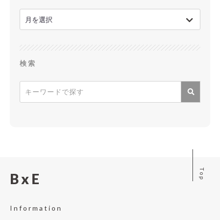
検索
Top
BxE
Information